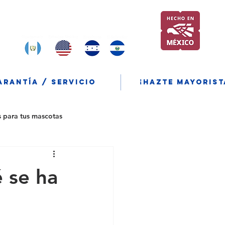
Encuentranos y compra tambien
en:
ARANTÍA / SERVICIO
¡Hazte mayorist
s para tus mascotas
 se ha