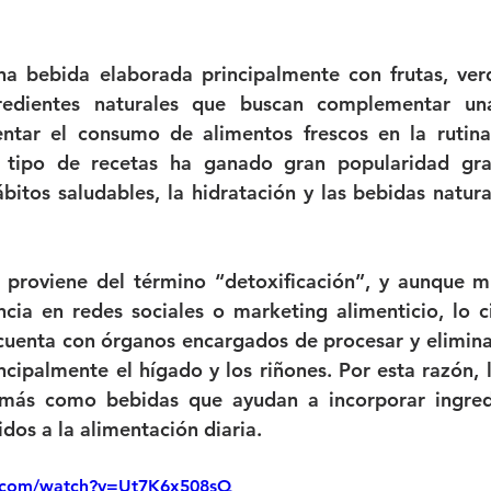
strellas.
a bebida elaborada principalmente con frutas, verdu
redientes naturales que buscan complementar una
ntar el consumo de alimentos frescos en la rutina 
 tipo de recetas ha ganado gran popularidad graci
ábitos saludables, la hidratación y las bebidas natura
 proviene del término “detoxificación”, y aunque m
cia en redes sociales o marketing alimenticio, lo ci
uenta con órganos encargados de procesar y eliminar
ncipalmente el hígado y los riñones. Por esta razón, l
más como bebidas que ayudan a incorporar ingredie
idos a la alimentación diaria.
e.com/watch?v=Ut7K6x508sQ