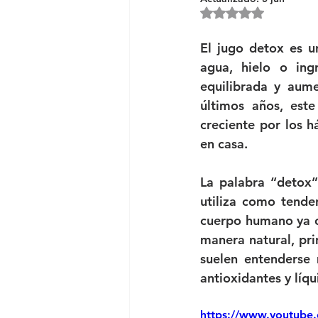
Obtuvo NaN de 5 e
El jugo detox es un
agua, hielo o ing
equilibrada y aume
últimos años, este
creciente por los h
en casa.
La palabra “detox”
utiliza como tenden
cuerpo humano ya c
manera natural, pri
suelen entenderse 
antioxidantes y líqu
https://www.youtub