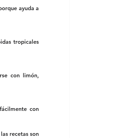
 porque ayuda a 
das tropicales 
se con limón, 
ácilmente con 
as recetas son 