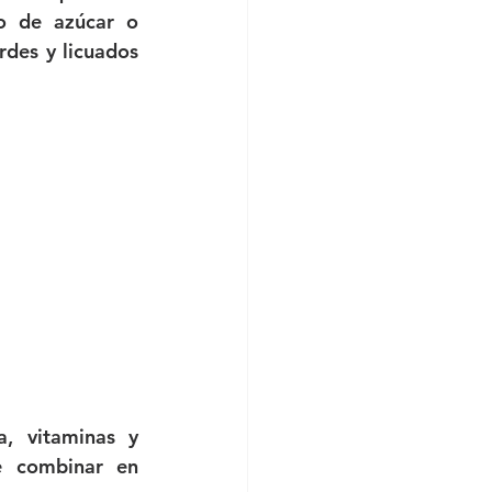
o de azúcar o 
des y licuados 
, vitaminas y 
e combinar en 