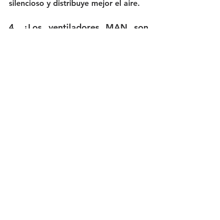
silencioso y distribuye mejor el aire.
4. ¿Los ventiladores MAN son 
buenos?
Sí, los ventiladores MAN destacan 
por ofrecer buena potencia, 
resistencia y modelos para diferentes 
necesidades.
5. ¿Cuánto tiempo puede 
permanecer encendido un 
ventilador?
La mayoría de los ventiladores 
pueden funcionar varias horas 
continuas, aunque se recomienda dar 
descansos ocasionales para 
prolongar la vida útil del motor.
¿Vale la pena comprar un 