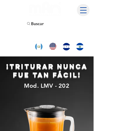
Buscar
Encuentranos
y compra
tambien en:
¡Triturar nunca
fue tan fácil!
Mod. LMV - 202