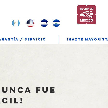
Encuentranos y compra tambien
en:
ARANTÍA / SERVICIO
¡Hazte mayorist
nunca fue
cil!