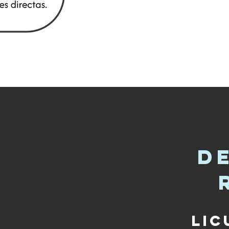
d
lic