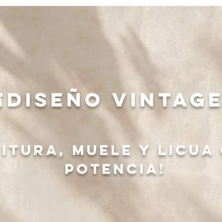
¡Diseño vintage
ritura, muele y licua
potencia!