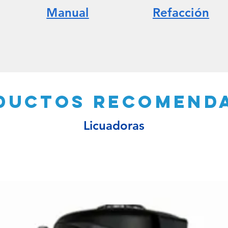
Manual
Refacción
ductos recomend
Licuadoras