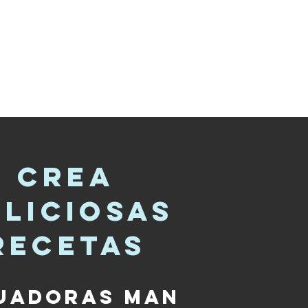
crea
eliciosas
recetas
uadoras Man