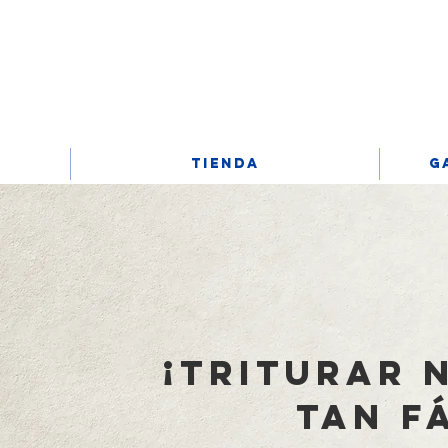
Iniciar sesión
TIENDA
G
¡Triturar 
tan fá