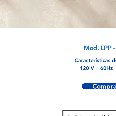
Mod. LPP -
Características d
120 V ̴
60Hz
Compra