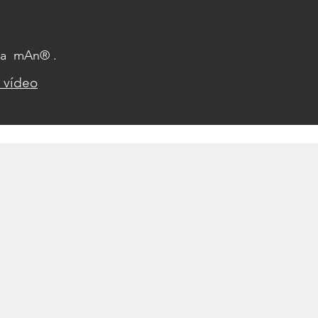
ra mAn® .
 vídeo