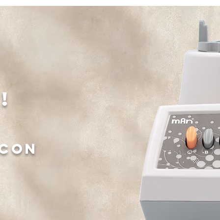
!
 con