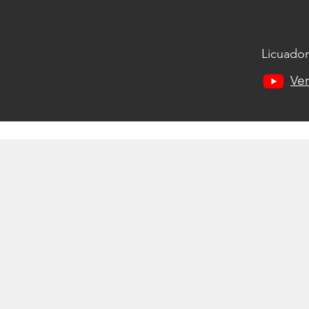
Licuado
Ver
s