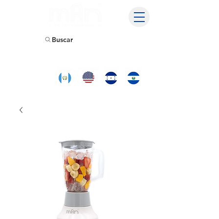
Buscar
Encuentranos
y compra
tambien en: