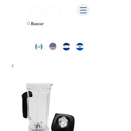
Buscar
Encuentranos
y compra
tambien en: