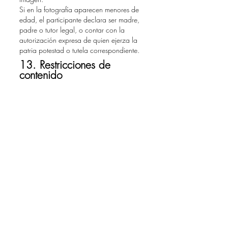
Si en la fotografía aparecen menores de
edad, el participante declara ser madre,
padre o tutor legal, o contar con la
autorización expresa de quien ejerza la
patria potestad o tutela correspondiente.
13. Restricciones de
contenido
No se aceptarán fotografías o recetas
que incluyan contenido ofensivo,
discriminatorio, violento, político,
religioso, sexual, inapropiado o que
pueda afectar la imagen de terceros o de
Industrias MAN.
Industrias MAN se reserva el derecho de
no publicar o descalificar cualquier
participación que incumpla con estas
bases.
14. Restricciones de
contenido