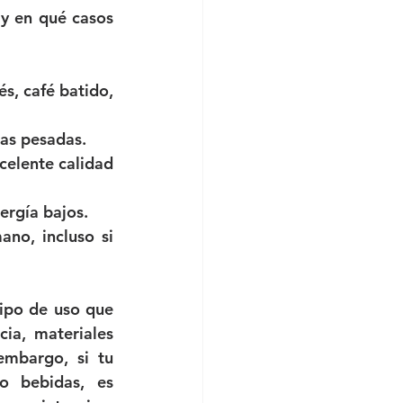
y en qué casos 
s, café batido, 
eas pesadas.
elente calidad 
ergía bajos.
o, incluso si 
po de uso que 
a, materiales 
embargo, si tu 
 bebidas, es 