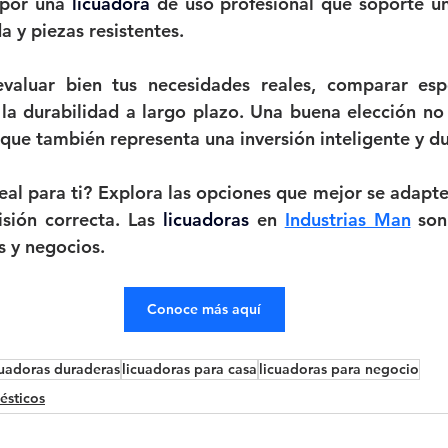
por una 
licuadora 
de uso profesional que soporte un 
 y piezas resistentes. 
valuar bien tus necesidades reales, comparar espec
la durabilidad a largo plazo. Una buena elección no 
 que también representa una inversión inteligente y d
eal para ti? Explora las opciones que mejor se adapten
sión correcta. Las 
licuadoras 
en 
Industrias Man
 son
s y negocios.
Conoce más aquí
cuadoras duraderas
licuadoras para casa
licuadoras para negocio
ésticos