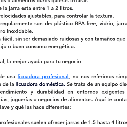
cos o alimentos duros quieras triturar.
la jarra esta entre 1 a 2 litros.
velocidades ajustables, para controlar la textura.
regularmente son de: plástico BPA-free, vidrio, jarra
ero inoxidable.
 fácil, sin ser demasiado ruidosas y con tamaños que
bajo o buen consumo energético.
al, la mejor ayuda para tu negocio
de una 
licuadora profesional
, no nos referimos sim
 de la 
licuadora doméstica
.
 Se trata de un equipo di
rendimiento y durabilidad en entornos exigentes
rías, juguerías o negocios de alimentos. Aquí te conta
clave y qué las hace diferentes:
rofesionales suelen ofrecer jarras de 1.5 hasta 4 litro