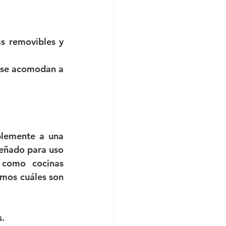
s removibles y 
 se acomodan a 
plemente a una 
señado para uso 
 como cocinas 
mos cuáles son 
s.