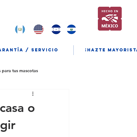
Encuentranos y compra tambien
en:
ARANTÍA / SERVICIO
¡Hazte mayorist
s para tus mascotas
casa o
gir