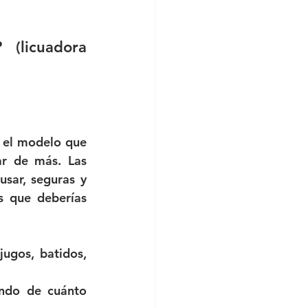
(licuadora 
 el modelo que 
elijas se ajuste a tus necesidades diarias sin que eso signifique pagar de más. Las 
sar, seguras y 
s que deberías 
ugos, batidos, 
ndo de cuánto 