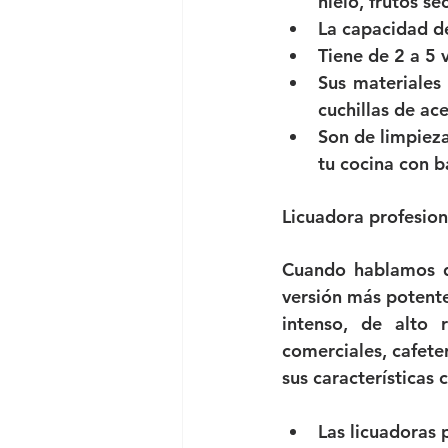
hielo, frutos se
La capacidad de 
Tiene de 2 a 5 
Sus materiales 
cuchillas de ac
Son de limpieza
tu cocina con 
Licuadora profesion
Cuando hablamos 
versión más potente
intenso, de alto 
comerciales, cafete
sus características 
Las licuadoras p