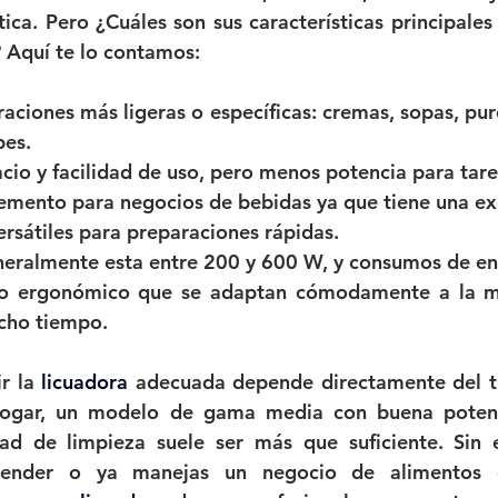
ica. Pero ¿Cuáles son sus características principales 
 Aquí te lo contamos:
raciones más ligeras o específicas: cremas, sopas, puré
pes.
cio y facilidad de uso, pero menos potencia para tar
mento para negocios de bebidas ya que tiene una exc
versátiles para preparaciones rápidas.
neralmente esta entre 200 y 600 W, y consumos de en
o ergonómico que se adaptan cómodamente a la man
cho tiempo.
r la 
licuadora 
adecuada depende directamente del ti
 hogar, un modelo de gama media con buena potenci
dad de limpieza suele ser más que suficiente. Sin 
render o ya manejas un negocio de alimentos o