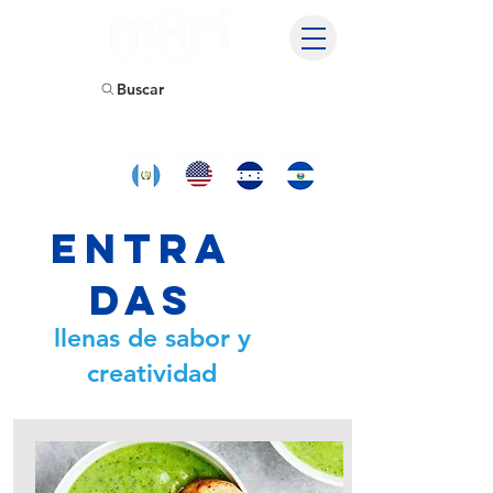
Buscar
Encuentranos
y compra
tambien en:
Entra
das
llenas de sabor y
creatividad