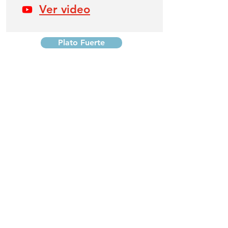
Ver video
Plato Fuerte
Postres
Bebidas
Atención al cliente
Tel:
55 5581-8011